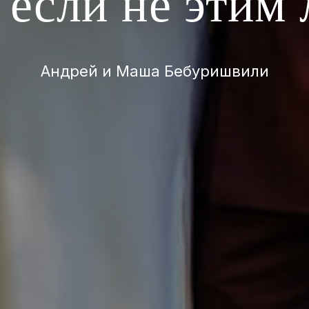
 если не этим
Андрей и Маша Бебуришвили